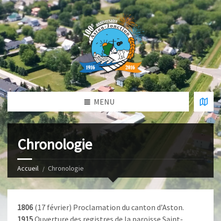
MENU
Chronologie
Accueil
Chronologie
1806
(17 février) Proclamation du canton d’Aston.
1915
Ouverture des registres de la paroisse Saint-