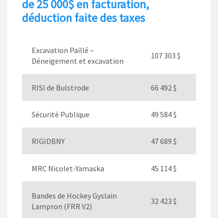
de 25 000$ en facturation,
déduction faite des taxes
Excavation Paillé –
107 303 $
Déneigement et excavation
RISI de Bulstrode
66 492 $
Sécurité Publique
49 584 $
RIGIDBNY
47 689 $
MRC Nicolet-Yamaska
45 114 $
Bandes de Hockey Gyslain
32 423 $
Lampron (FRR V2)