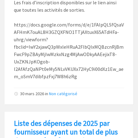
Les frais d’inscription disponibles sur le lien ainsi
que toutes les activités de sorties.
https://docs.google.com/forms/d/e/1FAIpQLSfQsaV
AFHmK7ouAL8H3GZQXFNO1TTjAXtuxX65ATdHFa-
uhrg/viewform?
fbclid=IwY2xjawQ3pWxleHRuA2FlbQIxMQBzcnRjBm
FwcF9pZBAyMjIwMzkxNzg4MjAwODkyAAEejixT8-
UxZKNJpKOgob-
I2AfAfzQaNPt0eMy5NLvVKUXx72HyC9i00dXz1Ew_ae
m_oSmV7dibfpzFxj7W8h6zRg
30 mars 2026
in
Non catégorisé
Liste des dépenses de 2025 par
fournisseur ayant un total de plus