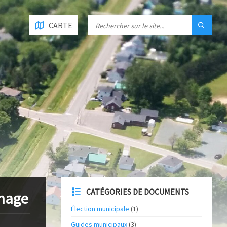
CARTE
CATÉGORIES DE DOCUMENTS
onage
Élection municipale
(1)
Guides municipaux
(3)