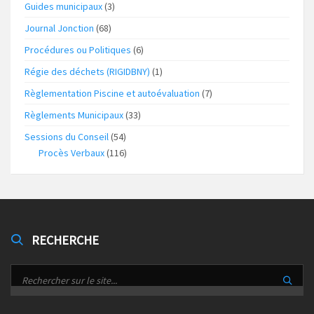
Guides municipaux
(3)
Journal Jonction
(68)
Procédures ou Politiques
(6)
Régie des déchets (RIGIDBNY)
(1)
Règlementation Piscine et autoévaluation
(7)
Règlements Municipaux
(33)
Sessions du Conseil
(54)
Procès Verbaux
(116)
RECHERCHE