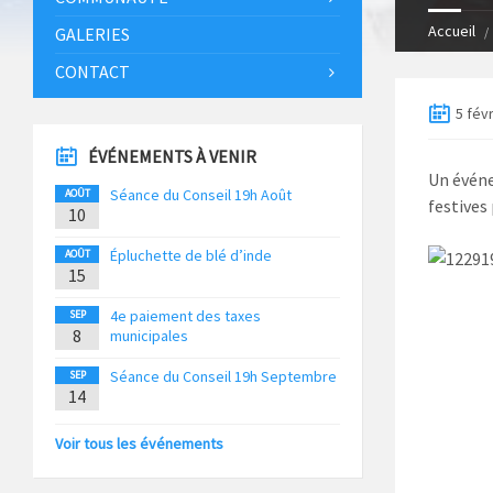
Accueil
GALERIES
CONTACT
5 fév
ÉVÉNEMENTS À VENIR
Un événe
Séance du Conseil 19h Août
AOÛT
festives
10
Épluchette de blé d’inde
AOÛT
15
4e paiement des taxes
SEP
8
municipales
Séance du Conseil 19h Septembre
SEP
14
Voir tous les événements