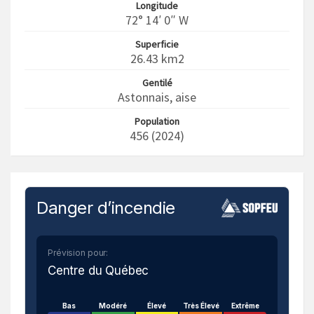
Longitude
72° 14′ 0″ W
Superficie
26.43 km2
Gentilé
Astonnais, aise
Population
456 (2024)
Danger d’incendie
Prévision pour:
Centre du Québec
Bas
Modéré
Élevé
Très Élevé
Extrême