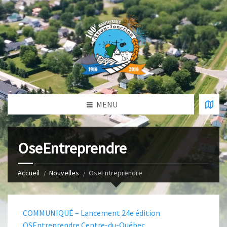
MENU
OseEntreprendre
Accueil
Nouvelles
OseEntreprendre
COMMUNIQUÉ – Lancement 24e édition
OSEntreprendre Centre-du-Québec