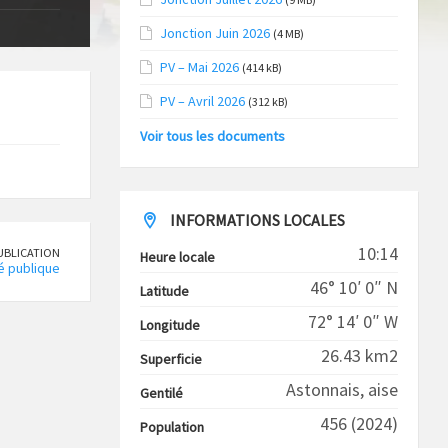
Jonction Juin 2026
(4 MB)
PV – Mai 2026
(414 kB)
PV – Avril 2026
(312 kB)
Voir tous les documents
INFORMATIONS LOCALES
10:14
UBLICATION
Heure locale
 publique
46° 10′ 0″ N
Latitude
72° 14′ 0″ W
Longitude
26.43 km2
Superficie
Astonnais, aise
Gentilé
456 (2024)
Population