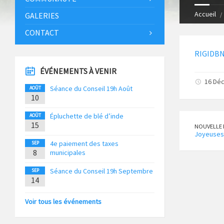
Accueil
GALERIES
CONTACT
RIGIDBN
ÉVÉNEMENTS À VENIR
16 Dé
Séance du Conseil 19h Août
AOÛT
10
Épluchette de blé d’inde
AOÛT
15
NOUVELLE 
Joyeuses
4e paiement des taxes
SEP
8
municipales
Séance du Conseil 19h Septembre
SEP
14
Voir tous les événements