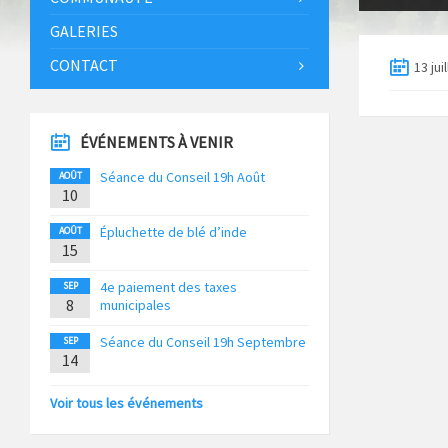
GALERIES
CONTACT
13 jui
ÉVÉNEMENTS À VENIR
Séance du Conseil 19h Août
AOÛT
10
Épluchette de blé d’inde
AOÛT
15
4e paiement des taxes
SEP
8
municipales
Séance du Conseil 19h Septembre
SEP
14
Voir tous les événements