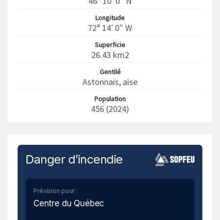
46° 10′ 0″ N
Longitude
72° 14′ 0″ W
Superficie
26.43 km2
Gentilé
Astonnais, aise
Population
456 (2024)
Danger d’incendie
Prévision pour:
Centre du Québec